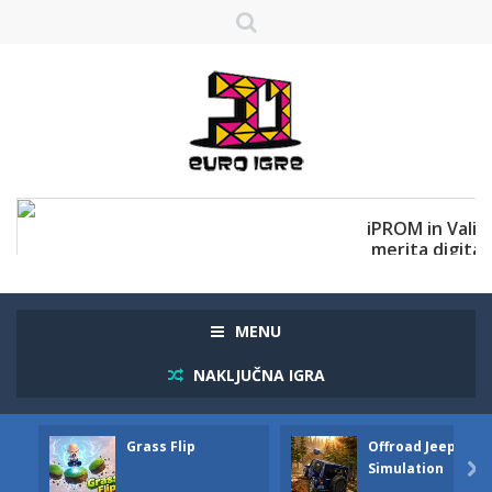
MENU
NAKLJUČNA IGRA
Grass Flip
Offroad Jeep
Simulation
