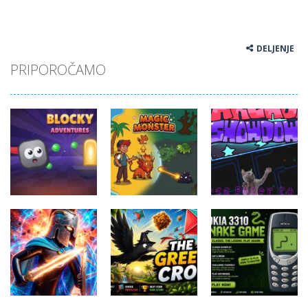
DELJENJE
PRIPOROČAMO
Arkadne igre
Arkadne igre
Arkadne igre
Blocky
Magic
fnaf arcade
Adventures
Monster
showdown