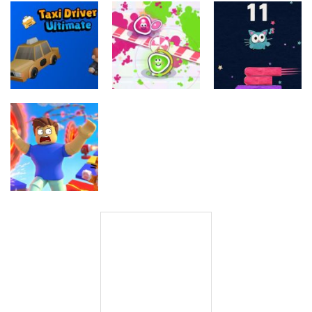
Arkadne igre
Arkadne igre
The Greedy
Nokia 3310
Arkadne igre
Stickboy War
Crow
Snack Game
Arkadne igre
Taxi Driver
Arkadne igre
Arkadne igre
Ultimate
Splatcha!
Paws Up
Arkadne igre
Obby: Death
Run