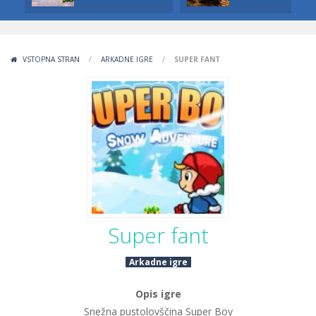
VSTOPNA STRAN
/
ARKADNE IGRE
/
SUPER FANT
Super fant
Arkadne igre
Opis igre
Snežna pustolovščina Super Boy