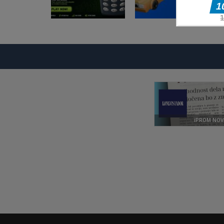
Arkadne igre
Arkadne igre
Nokia 3310 Snack
Taxi Driver
Game
Ultimate