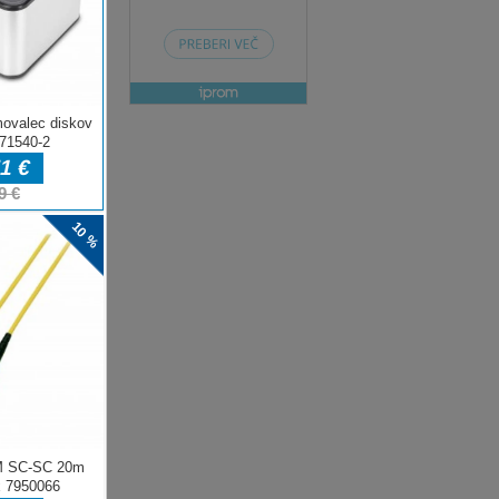
ENJE
ow