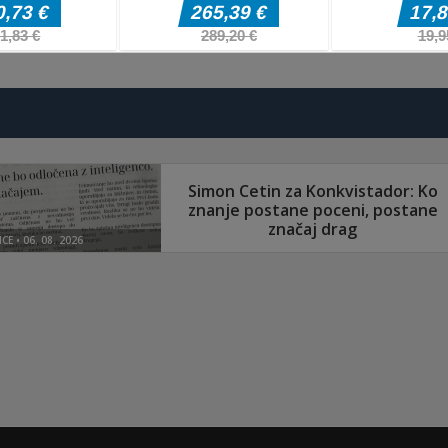
Arkadne igre
Arkadne igre
Arkadne igre
Splatcha!
Paws Up
Obby: Death Ru