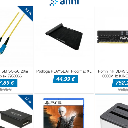
gra Go. Cilj je obkrožiti večjo skupno površino plošče s svojimi kamni