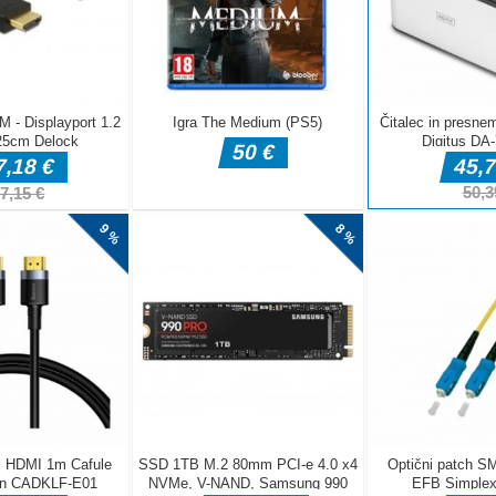
DELJ
Arkadne igre
fnaf arcade
Arkadne igre
Arkadne igre
showdown
Stickboy War
The Greedy Cr