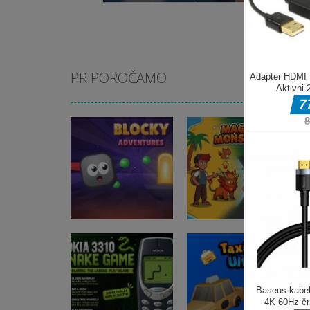
PRIPOROČAMO
Arkadne igre
Blocky
Arkadne igre
Adventures
Magic Monster