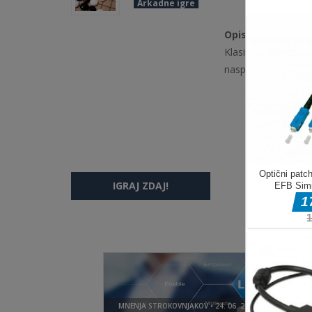
Arkadne igre
Opis igre
Klasična družabna i
nasprotnik.
IGRAJ ZDAJ!