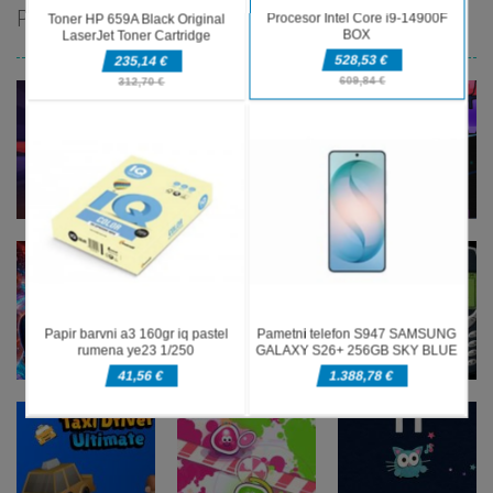
PRIPOROČAMO
Arkadne igre
Arkadne igre
Arkadne igre
Blocky
Magic
fnaf arcade
Adventures
Monster
showdown
Arkadne igre
Arkadne igre
The Greedy
Nokia 3310
Arkadne igre