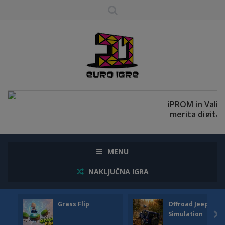
MENU
NAKLJUČNA IGRA
Grass Flip
Offroad Jeep
Simulation
