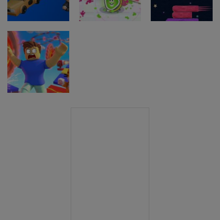
Stickboy War
Crow
Snack Game
Arkadne igre
Taxi Driver
Arkadne igre
Arkadne igre
Ultimate
Splatcha!
Paws Up
Arkadne igre
Obby: Death
Run