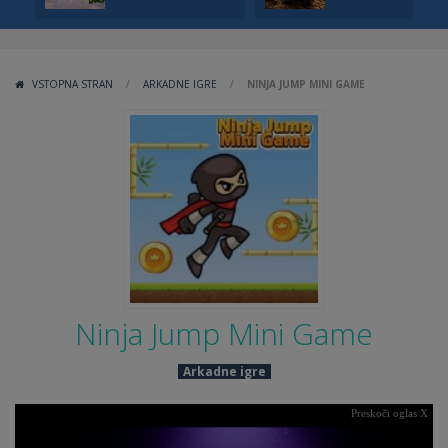
VSTOPNA STRAN
/
ARKADNE IGRE
/
NINJA JUMP MINI GAME
Ninja Jump Mini Game
Arkadne igre
Preskoči oglas X