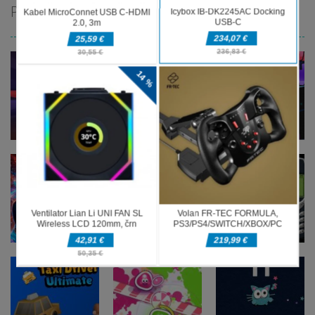
PRIPOROČAMO
Arkadne igre
Arkadne igre
Arkadne igre
Blocky
Magic
fnaf arcade
Adventures
Monster
showdown
Arkadne igre
Arkadne igre
The Greedy
Nokia 3310
Arkadne igre