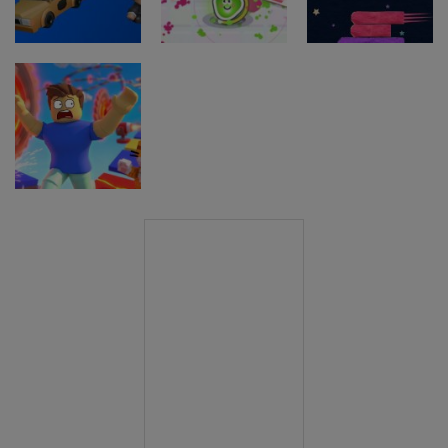
Stickboy War
Crow
Snack Game
Arkadne igre
Taxi Driver
Arkadne igre
Arkadne igre
Ultimate
Splatcha!
Paws Up
Arkadne igre
Obby: Death
Run