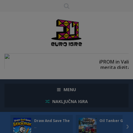
MENU
NAKLJUČNA IGRA
Draw And Save The
Oil Tanker Game
..
