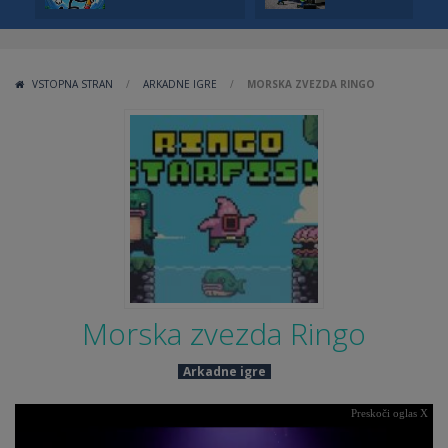
VSTOPNA STRAN
/
ARKADNE IGRE
/
MORSKA ZVEZDA RINGO
Morska zvezda Ringo
Arkadne igre
Preskoči oglas X