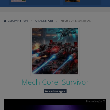
VSTOPNA STRAN
/
ARKADNE IGRE
/
MECH CORE: SURVIVOR
Mech Core: Survivor
Arkadne igre
Preskoči oglas X