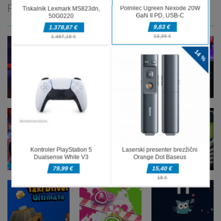
PRIPOROČAMO
Arkadne igre
Arkadne igre
Arkadne igre
Blocky
Magic
fnaf arcade
Adventures
Monster
showdown
Arkadne igre
Arkadne igre
The Greedy
Nokia 3310
Arkadne igre