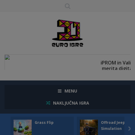
MENU
NAKLJUČNA IGRA
Grass Flip
Offroad Jeep
Simulation
