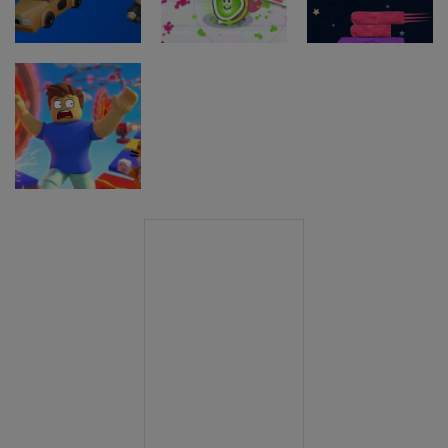
Stickboy War
Crow
Snack Game
Arkadne igre
Taxi Driver
Arkadne igre
Arkadne igre
Ultimate
Splatcha!
Paws Up
Arkadne igre
Obby: Death
Run