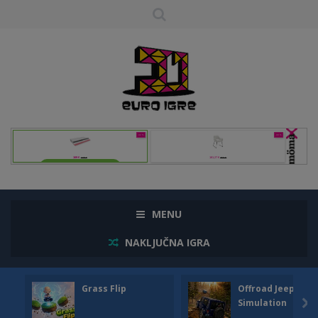
MENU
NAKLJUČNA IGRA
Grass Flip
Offroad Jeep
Simulation
