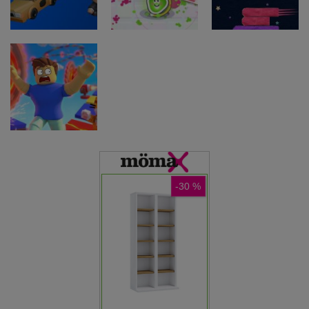
Stickboy War
Crow
Snack Game
Arkadne igre
Taxi Driver
Arkadne igre
Arkadne igre
Ultimate
Splatcha!
Paws Up
Arkadne igre
Obby: Death
Run