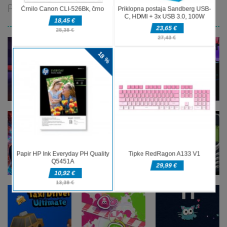
PRIPOROČAMO
Arkadne igre
Arkadne igre
Arkadne igre
Blocky
Magic
fnaf arcade
Adventures
Monster
showdown
Arkadne igre
Arkadne igre
The Greedy
Nokia 3310
Arkadne igre