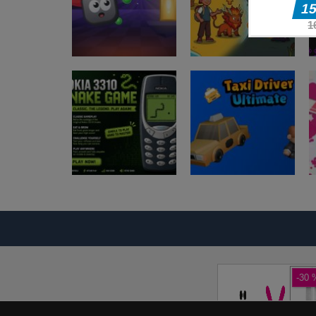
Arkadne igre
Blocky
Arkadne igre
Adventures
Magic Monster
Arkadne igre
Arkadne igre
Nokia 3310 Snack
Taxi Driver
Game
Ultimate