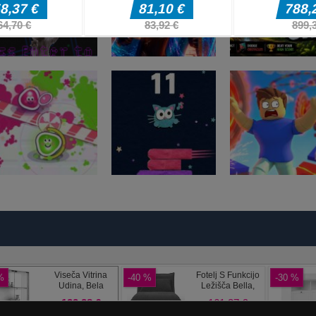
Arkadne igre
fnaf arcade
Arkadne igre
Arkadne igre
showdown
Stickboy War
The Greedy Cr
Arkadne igre
Arkadne igre
Arkadne igre
Splatcha!
Paws Up
Obby: Death Ru