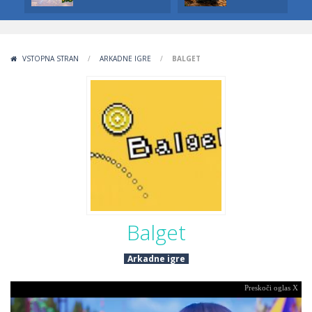
VSTOPNA STRAN
/
ARKADNE IGRE
/
BALGET
Balget
Arkadne igre
Preskoči oglas X