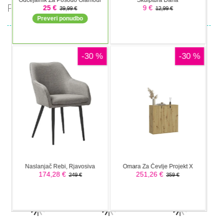
PRIPOROČAMO
Arkadne igre
Arkadne igre
Arkadne igre
Blocky
Magic
fnaf arcade
Adventures
Monster
showdown
Arkadne igre
Arkadne igre
The Greedy
Nokia 3310
Arkadne igre