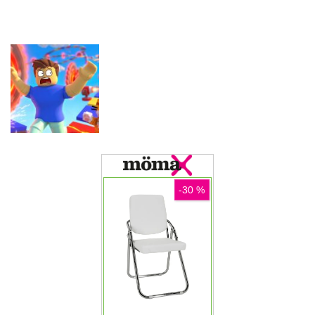
Stickboy War
Crow
Snack Game
Arkadne igre
Taxi Driver
Arkadne igre
Arkadne igre
Ultimate
Splatcha!
Paws Up
Arkadne igre
Obby: Death
Run