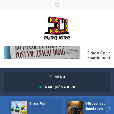
MENU
NAKLJUČNA IGRA
Grass Flip
Offroad Jeep
Simulation
