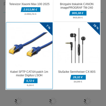
PRIPOROČAMO
Akcijske igre
Akcijske igre
Paper Stick
Undead
Akcijske igre
Figures
Walking 3D
forest dash
Akcijske igre
Zombi
Akcijske igre
Akcijske igre