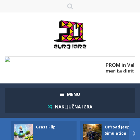
MENU
NAKLJUČNA IGRA
Grass Flip
Offroad Jeep
Simulation
