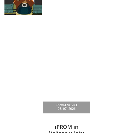
Superstars
Zombie Siege
Xtreme
Akcijske igre
Gun Merge Mr
Bullet