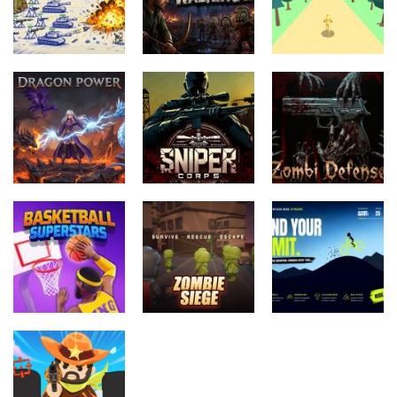
Akcijske igre
Akcijske igre
Paper Stick
Undead
Akcijske igre
Figures
Walking 3D
forest dash
Akcijske igre
Zombi
Akcijske igre
Akcijske igre
Dragon Power
Sniper Corps
Defense
Akcijske igre
Akcijske igre
Basketball
Mountain Bike
Akcijske igre