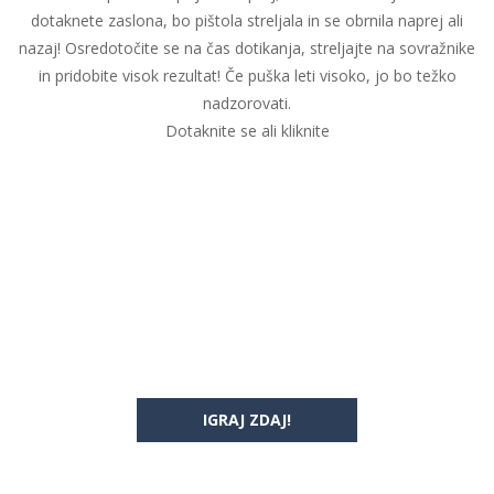
dotaknete zaslona, bo pištola streljala in se obrnila naprej ali
nazaj! Osredotočite se na čas dotikanja, streljajte na sovražnike
in pridobite visok rezultat! Če puška leti visoko, jo bo težko
nadzorovati.
Dotaknite se ali kliknite
IGRAJ ZDAJ!