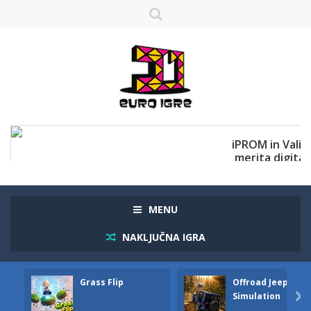
MENU
NAKLJUČNA IGRA
Grass Flip
Offroad Jeep
Simulation
