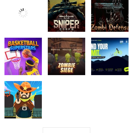
Akcijske igre
Akcijske igre
Paper Stick
Undead
Akcijske igre
Figures
Walking 3D
forest dash
Akcijske igre
Zombi
Akcijske igre
Akcijske igre
Dragon Power
Sniper Corps
Defense
Akcijske igre
Akcijske igre
Basketball
Mountain Bike
Akcijske igre
Superstars
Zombie Siege
Xtreme