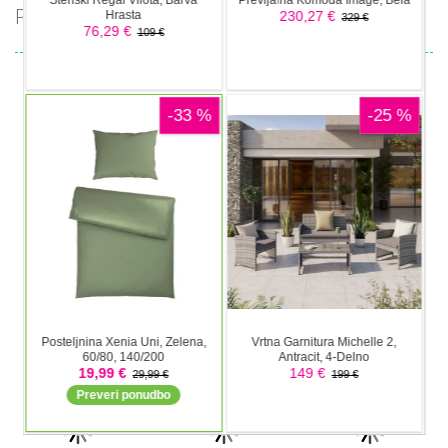
PRIPOROČAMO
Akcijske igre
Akcijske igre
Paper Stick
Undead
Akcijske igre
Figures
Walking 3D
forest dash
Akcijske igre
Zombi
Akcijske igre
Akcijske igre