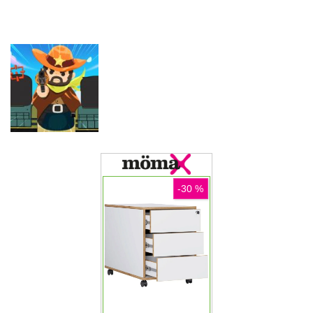
Dragon Power
Sniper Corps
Defense
Akcijske igre
Akcijske igre
Basketball
Mountain Bike
Akcijske igre
Superstars
Zombie Siege
Xtreme
Akcijske igre
Gun Merge Mr
Bullet