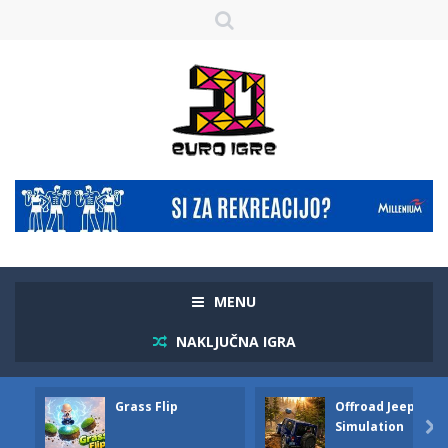
MENU
NAKLJUČNA IGRA
Grass Flip
Offroad Jeep
Simulation
