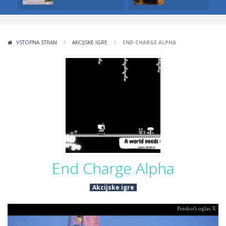
VSTOPNA STRAN
/
AKCIJSKE IGRE
/
END CHARGE ALPHA
End Charge Alpha
Akcijske igre
Preskoči oglas X